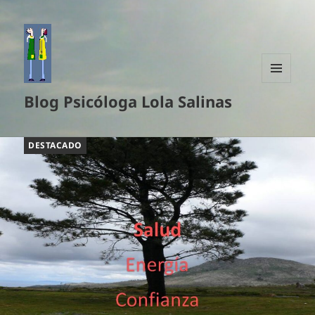
MENÚ
Blog Psicóloga Lola Salinas
Y
WIDGETS
DESTACADO