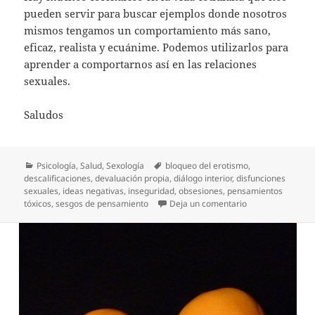
pueden servir para buscar ejemplos donde nosotros
mismos tengamos un comportamiento más sano,
eficaz, realista y ecuánime. Podemos utilizarlos para
aprender a comportarnos así en las relaciones
sexuales.
Saludos
Categorías
Etiquetas
Psicología
,
Salud
,
Sexología
bloqueo del erotismo
,
descalificaciones
,
devaluación propia
,
diálogo interior
,
disfunciones
sexuales
,
ideas negativas
,
inseguridad
,
obsesiones
,
pensamientos
en Vaciar la ‘pap
tóxicos
,
sesgos de pensamiento
Deja un comentario