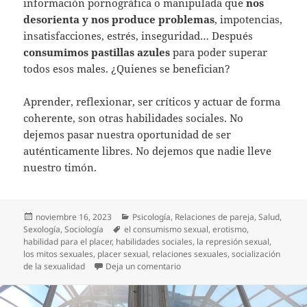
información pornográfica o manipulada que
nos
desorienta y nos produce problemas
, impotencias,
insatisfacciones, estrés, inseguridad… Después
consumimos pastillas azules
para poder superar
todos esos males. ¿Quienes se benefician?
Aprender, reflexionar, ser críticos y actuar de forma
coherente, son otras habilidades sociales. No
dejemos pasar nuestra oportunidad de ser
auténticamente libres. No dejemos que nadie lleve
nuestro timón.
Publicado
Categorías
noviembre 16, 2023
Psicología
,
Relaciones de pareja
,
Salud
,
el
Etiquetas
Sexología
,
Sociología
el consumismo sexual
,
erotismo
,
habilidad para el placer
,
habilidades sociales
,
la represión sexual
,
los mitos sexuales
,
placer sexual
,
relaciones sexuales
,
socialización
en El placer sexual como habilida
de la sexualidad
Deja un comentario