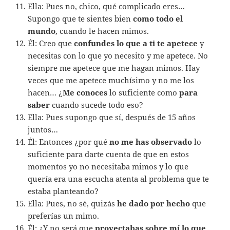
Ella: Pues no, chico, qué complicado eres…
Supongo que te sientes bien
como todo el
mundo
, cuando le hacen mimos.
Él: Creo que
confundes lo que a ti te apetece
y
necesitas con lo que yo necesito y me apetece. No
siempre me apetece que me hagan mimos. Hay
veces que me apetece muchísimo y no me los
hacen… ¿
Me conoces
lo suficiente como
para
saber
cuando sucede todo eso?
Ella: Pues supongo que sí, después de 15 años
juntos…
Él: Entonces ¿por qué
no me has observado
lo
suficiente para darte cuenta de que en estos
momentos yo no necesitaba mimos y lo que
quería era una escucha atenta al problema que te
estaba planteando?
Ella: Pues, no sé, quizás
he dado por hecho
que
preferías un mimo.
Él: ¿Y no será que
proyectabas sobre mí lo que