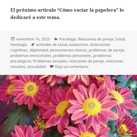
El próximo artículo “Cómo vaciar la papelera” lo
dedicaré a este tema
.
Publicado
Categorías
noviembre 16, 2023
Psicología
,
Relaciones de pareja
,
Salud
,
el
Etiquetas
Sexología
actitudes de salud
,
autoestima
,
distorsiones
cognitivas
,
objetividad
,
pensamientos tóxicos
,
problemas de pareja
,
problemas emocionales
,
problemas personales
,
problemas
psicológicos
,
Problemas sexuales
,
relaciones de pareja
,
relaciones
en Mi diálogo neu-erótico
sexuales
,
sexualidad
Deja un comentario