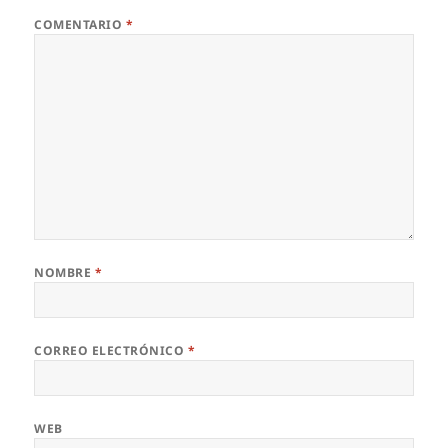
COMENTARIO
*
NOMBRE
*
CORREO ELECTRÓNICO
*
WEB