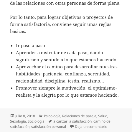
de las relaciones con otras personas de forma plena.
Por lo tanto, para lograr objetivos o proyectos de
forma satisfactoria, conviene seguir unas reglas
básicas.
Ir paso a paso
Aprender a disfrutar de cada paso, dando
significado y sentido a lo que estamos haciendo
Aprovechar el camino para desarrollar nuestras
habilidades: paciencia, confianza, serenidad,
racionalidad, disciplina, tesón, realismo…
Promover siempre la motivación, el optimismo-
realista y la alegría por lo que estamos haciendo.
Publicado
Categorías
julio 8, 2018
Psicología
,
Relaciones de pareja
,
Salud
,
el
Etiquetas
Sexología
,
Sociología
alcanzar la satisfacción
,
camino de
en Los atajos
satisfacción
,
satisfacción personal
Deja un comentario