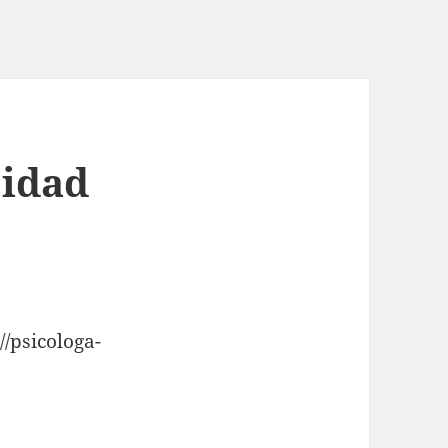
cidad
//psicologa-