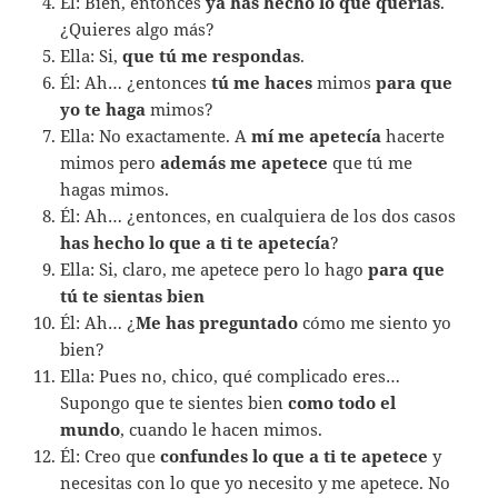
Él: Bien, entonces
ya has hecho lo que querías
.
¿Quieres algo más?
Ella: Si,
que tú me respondas
.
Él: Ah… ¿entonces
tú me haces
mimos
para que
yo te haga
mimos?
Ella: No exactamente. A
mí me apetecía
hacerte
mimos pero
además me apetece
que tú me
hagas mimos.
Él: Ah… ¿entonces, en cualquiera de los dos casos
has hecho lo que a ti te apetecía
?
Ella: Si, claro, me apetece pero lo hago
para que
tú te sientas bien
Él: Ah… ¿
Me has preguntado
cómo me siento yo
bien?
Ella: Pues no, chico, qué complicado eres…
Supongo que te sientes bien
como todo el
mundo
, cuando le hacen mimos.
Él: Creo que
confundes lo que a ti te apetece
y
necesitas con lo que yo necesito y me apetece. No