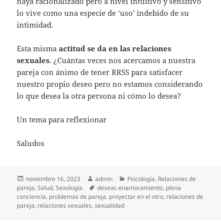
haya racionalizado pero a nivel intuitivo y sensitivo
lo vive como una especie de ‘uso’ indebido de su
intimidad.
Esta misma
actitud se da en las relaciones
sexuales
. ¿Cuántas veces nos acercamos a nuestra
pareja con ánimo de tener RRSS para satisfacer
nuestro propio deseo pero no estamos considerando
lo que desea la otra persona ni cómo lo desea?
Un tema para reflexionar
Saludos
Publicado
Autor
Categorías
noviembre 16, 2023
admin
Psicología
,
Relaciones de
el
Etiquetas
pareja
,
Salud
,
Sexología
desear
,
enamoramiento
,
plena
conciencia
,
problemas de pareja
,
proyectar en el otro
,
relaciones de
pareja
,
relaciones sexuales
,
sexualidad