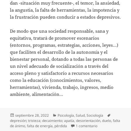
dan -situación muy frecuente-, el temor, la ansiedad,
la angustia, la falta de herramientas, la impotencia y
la frustración pueden conducir a estados depresivos.
De modo que una sociedad responsable, sana y
equitativa, tratará de promover escenarios
(entornos, programas, estrategias, acciones, leyes…)
que faciliten el desarrollo de la autonomía y el
bienestar personal, dotando a todas las personas de
un nivel adecuado de socialización a través del
acceso pleno y satisfactorio a recursos necesarios
como la educación (conocimientos, valores,
herramientas), vivienda, trabajo, ingresos, medio
ambiente, alimentación…
Publicado
Categorías
Etiquetas
septiembre 28, 2022
Psicología
,
Salud
,
Sociología
el
depresión; tristeza; decaimiento; apatía
,
desorientación
,
duelo
,
falta
en Píldoras Antidepr
de ánimo
,
falta de energía
,
pérdida
1 comentario